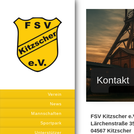
Kontakt
Verein
News
Mannschaften
FSV Kitzscher e.
Sportpark
Lärchenst
04567 Kit
Unterstützer